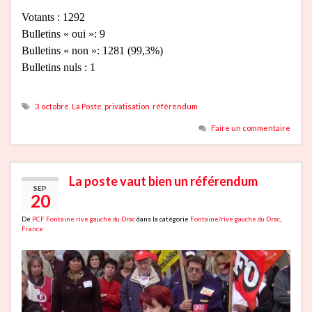
Votants : 1292
Bulletins « oui »: 9
Bulletins « non »: 1281 (99,3%)
Bulletins nuls : 1
3 octobre
,
La Poste
,
privatisation
,
référendum
Faire un commentaire
La poste vaut bien un référendum
SEP
20
De
PCF Fontaine rive gauche du Drac
dans la catégorie
Fontaine/rive gauche du Drac
,
France