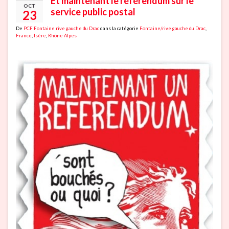
Et maintenant le référendum sur le
OCT
service public postal
23
De
PCF Fontaine rive gauche du Drac
dans la catégorie
Fontaine/rive gauche du Drac
,
France
,
Isère
,
Rhône Alpes