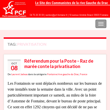
Parti communiste français | Section Fontaine rive gauche du Drac
Toggl
naviga
TAG:
PRIVATISATION
Réferendum pour la Poste – Raz de
OCT
marée conte la privatisation
08
De
Laurent Jadeau
dans la catégorie
Fontaine/rive gauche du Drac
,
France
Les Fontainois se sont déplacés nombreux sur les bureaux de
vote installés toute la semaine dans la ville. Avec un point
particulièrement important ce samedi, au mileu de la foire
d’Automne de Fontaine, devant le bureau de poste principal.
Ce sont en effet 1292 citoyens qui ont décidé de ne pas se