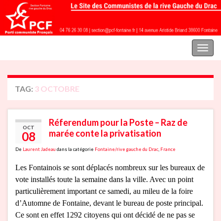
Parti communiste français | Section Fontaine rive gauche du Drac
Toggl
naviga
TAG:
3 OCTOBRE
Réferendum pour la Poste – Raz de
OCT
marée conte la privatisation
08
De
Laurent Jadeau
dans la catégorie
Fontaine/rive gauche du Drac
,
France
Les Fontainois se sont déplacés nombreux sur les bureaux de
vote installés toute la semaine dans la ville. Avec un point
particulièrement important ce samedi, au mileu de la foire
d’Automne de Fontaine, devant le bureau de poste principal.
Ce sont en effet 1292 citoyens qui ont décidé de ne pas se