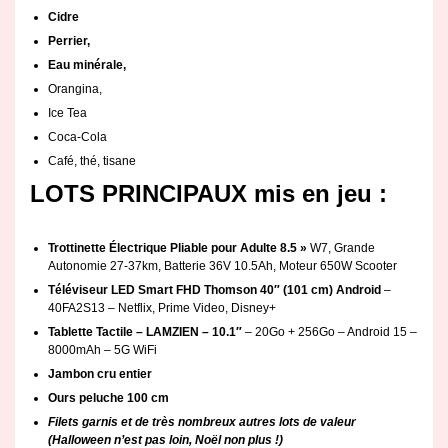
Cidre
Perrier,
Eau minérale,
Orangina,
Ice Tea
Coca-Cola
Café, thé, tisane
LOTS PRINCIPAUX mis en jeu :
Trottinette Électrique Pliable pour Adulte 8.5 »
W7, Grande
Autonomie 27-37km, Batterie 36V 10.5Ah, Moteur 650W Scooter
Téléviseur LED Smart FHD Thomson 40″ (101 cm) Android
–
40FA2S13 – Netflix, Prime Video, Disney+
Tablette Tactile – LAMZIEN – 10.1″
– 20Go + 256Go – Android 15 –
8000mAh – 5G WiFi
Jambon cru entier
Ours peluche 100 cm
Filets garnis et de très nombreux autres lots de valeur
(Halloween n’est pas loin, Noël non plus !)