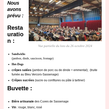
Nous
avons
prévu :
Resta
uratio
n :
Vue partielle du loto du 26 octobre 2024
Sandwichs
(jambon, dinde, saucisson, fromage)
Hot-Dogs
crêpes salées
(jambon de porc ou de dinde + emmental); (truite
fumée au Bleu Vercors-Sassenage)
Crêpes sucrées
(sucre ou confitures ou pâte à tartiner)
Buvette :
Bière artisanale
des Cuves de Sassenage
Vin
: rouge, blanc, rosé