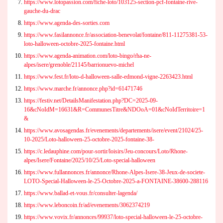
https://www.lotopassion.com/fiche-loto/103125-section-pcf-fontaine-rive-
gauche-du-drac
https://www.agenda-des-sorties.com
https://www.fasilannonce.fr/association-benevolat/fontaine/811-11275381-53-
loto-halloween-octobre-2025-fontaine.html
https://www.agenda-animation.com/loto-bingo/rha-ne-
alpes/isere/grenoble/21145/barrionuevo-michel
https://www.fest.fr/loto-d-halloween-salle-edmond-vigne-2263423.html
https://www.marche.fr/annonce.php?id=61471746
https://festiv.net/DetailsManifestation.php?DC=2025-09-
16&cNoIdM=16631&R=CommunesTitre&NDOoA=01&cNoIdTerritoire=1
&
https://www.avosagendas.fr/evenements/departements/isere/event/21024/25-
10-2025/Loto-halloween-25-octobre-2025-fontaine-38-
https://c.ledauphine.com/pour-sortir/loisirs/Jeu-concours/Loto/Rhone-
alpes/Isere/Fontaine/2025/10/25/Loto-special-halloween
https://www.fullannonces.fr/annonce/Rhone-Alpes-Isere-38-Jeux-de-societe-
LOTO-Special-Halloween-le-25-Octobre-2025-a-FONTAINE-38600-288116
https://www.ballad-et-vous.fr/consulter-lagenda/
https://www.leboncoin.fr/ad/evenements/3062374219
https://www.vovix.fr/annonces/99937/loto-special-halloween-le-25-octobre-