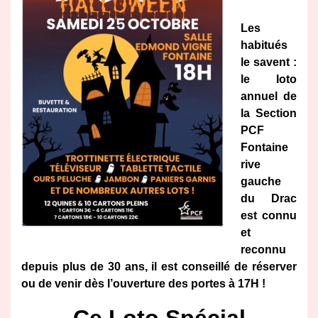
Les
habitués
le savent :
le loto
annuel de
la Section
PCF
Fontaine
rive
gauche
du Drac
est connu
et
reconnu
depuis plus de 30 ans, il est conseillé de réserver
ou de venir dès l’ouverture des portes à 17H !
Ce Loto Spécial