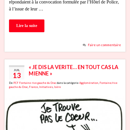
répondaient à la convocation formulée par l’Hôtel de Police,
à l’issue de leur …
Lire la suite
Faire un commentaire
« JE DIS LA VERITE… EN TOUT CAS LA
JUIL
MIENNE »
13
De
PCF Fontaine rive gauche du Drac
dans la catégorie
Agglomération
,
Fontaine/rive
gauche du Drac
,
France
,
Initiatives
,
Isère