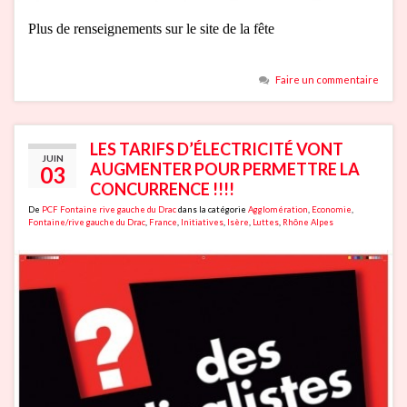
Plus de renseignements sur le site de la fête
Faire un commentaire
LES TARIFS D’ÉLECTRICITÉ VONT
JUIN
AUGMENTER POUR PERMETTRE LA
03
CONCURRENCE !!!!
De
PCF Fontaine rive gauche du Drac
dans la catégorie
Agglomération
,
Economie
,
Fontaine/rive gauche du Drac
,
France
,
Initiatives
,
Isère
,
Luttes
,
Rhône Alpes