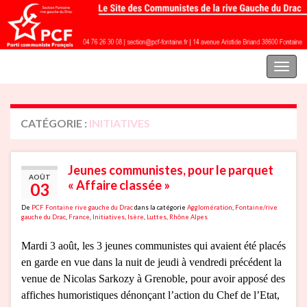
Parti communiste français | Section Fontaine rive gauche du Drac
Toggl
naviga
CATÉGORIE :
INITIATIVES
Jeunes communistes, pour le parquet
AOÛT
« Affaire classée »
03
De
PCF Fontaine rive gauche du Drac
dans la catégorie
Agglomération
,
Fontaine/rive
gauche du Drac
,
France
,
Initiatives
,
Isère
,
Luttes
,
Rhône Alpes
Mardi 3 août, les 3 jeunes communistes qui avaient été placés
en garde en vue dans la nuit de jeudi à vendredi précédent la
venue de Nicolas Sarkozy à Grenoble, pour avoir apposé des
affiches humoristiques dénonçant l’action du Chef de l’Etat,