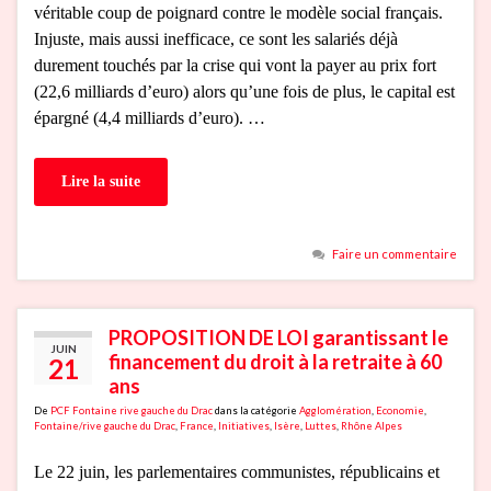
véritable coup de poignard contre le modèle social français.
Injuste, mais aussi inefficace, ce sont les salariés déjà
durement touchés par la crise qui vont la payer au prix fort
(22,6 milliards d’euro) alors qu’une fois de plus, le capital est
épargné (4,4 milliards d’euro). …
Lire la suite
Faire un commentaire
PROPOSITION DE LOI garantissant le
JUIN
financement du droit à la retraite à 60
21
ans
De
PCF Fontaine rive gauche du Drac
dans la catégorie
Agglomération
,
Economie
,
Fontaine/rive gauche du Drac
,
France
,
Initiatives
,
Isère
,
Luttes
,
Rhône Alpes
Le 22 juin, les parlementaires communistes, républicains et