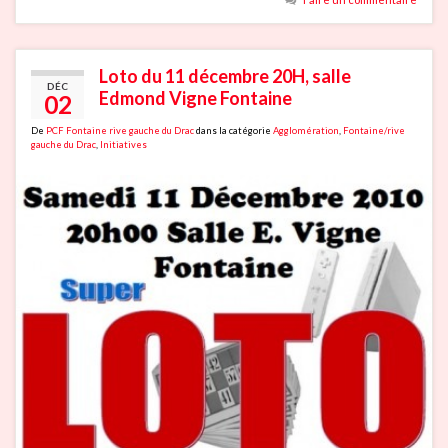
Loto du 11 décembre 20H, salle
DÉC
Edmond Vigne Fontaine
02
De
PCF Fontaine rive gauche du Drac
dans la catégorie
Agglomération
,
Fontaine/rive
gauche du Drac
,
Initiatives