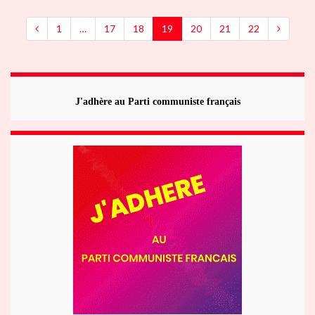
1
…
17
18
19
20
21
22
J'adhère au Parti communiste français