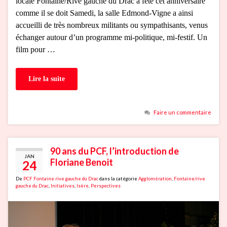
locale Fontaine/Rive gauche du Drac a fêté cet anniversaire
comme il se doit Samedi, la salle Edmond-Vigne a ainsi
accueilli de très nombreux militants ou sympathisants, venus
échanger autour d’un programme mi-politique, mi-festif. Un
film pour …
Lire la suite
Faire un commentaire
90 ans du PCF, l’introduction de
JAN
Floriane Benoit
24
De
PCF Fontaine rive gauche du Drac
dans la catégorie
Agglomération
,
Fontaine/rive
gauche du Drac
,
Initiatives
,
Isère
,
Perspectives