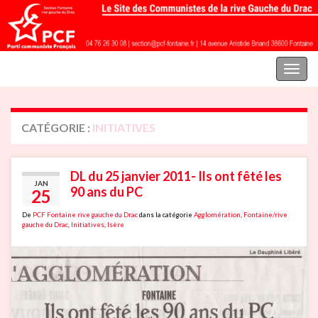
Parti communiste français | Section Fontaine rive gauche du Drac
Toggl
naviga
CATÉGORIE :
INITIATIVES
DL du 25 janvier 2011- Ils ont fêté les
JAN
90 ans du PC
25
De
PCF Fontaine rive gauche du Drac
dans la catégorie
Agglomération
,
Fontaine/rive
gauche du Drac
,
Initiatives
,
Isère