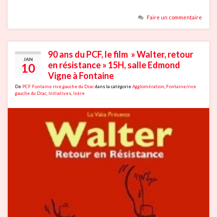
Faire un commentaire
90 ans du PCF, le film » Walter, retour
JAN
en résistance » 15H, salle Edmond
10
Vigne à Fontaine
De
PCF Fontaine rive gauche du Drac
dans la catégorie
Agglomération
,
Fontaine/rive
gauche du Drac
,
Initiatives
,
Isère