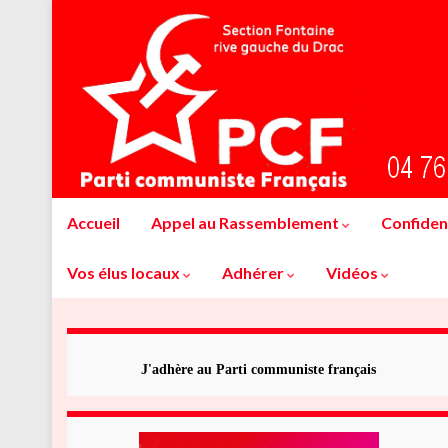
Accueil
Appel au Rassemblement
Confident
Vos élus locaux
Adhérer
Vidéos
J'adhère au Parti communiste français