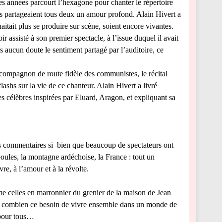
es années parcourt l’hexagone pour chanter le répertoire
ils partageaient tous deux un amour profond. Alain Hivert a
itait plus se produire sur scène, soient encore vivantes.
oir assisté à son premier spectacle, à l’issue duquel il avait
ans aucun doute le sentiment partagé par l’auditoire, ce
e compagnon de route fidèle des communistes, le récital
lashs sur la vie de ce chanteur. Alain Hivert a livré
 célèbres inspirées par Eluard, Aragon, et expliquant sa
 les commentaires si bien que beaucoup de spectateurs ont
 boules, la montagne ardéchoise, la France : tout un
re, à l’amour et à la révolte.
e celles en marronnier du grenier de la maison de Jean
lant combien ce besoin de vivre ensemble dans un monde de
t pour tous…