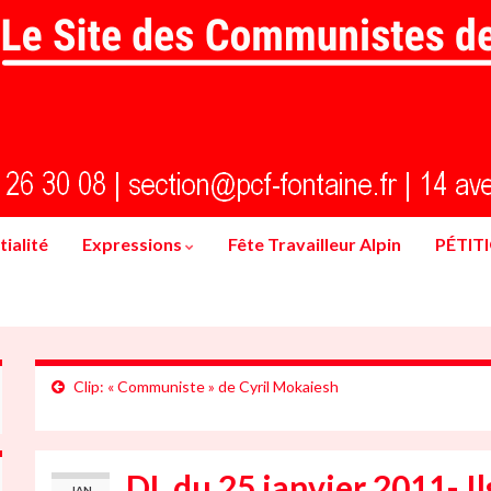
ialité
Expressions
Fête Travailleur Alpin
PÉTIT
Clip: « Communiste » de Cyril Mokaiesh
DL du 25 janvier 2011- Il
JAN