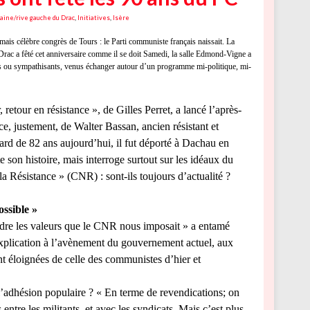
aine/rive gauche du Drac
,
Initiatives
,
Isère
ais célèbre congrès de Tours : le Parti communiste français naissait. La
Drac a fêté cet anniversaire comme il se doit Samedi, la salle Edmond-Vigne a
nts ou sympathisants, venus échanger autour d’un programme mi-politique, mi-
 retour en résistance », de Gilles Perret, a lancé l’après-
ce, justement, de Walter Bassan, ancien résistant et
ard de 82 ans aujourd’hui, il fut déporté à Dachau en
e son histoire, mais interroge surtout sur les idéaux du
a Résistance » (CNR) : sont-ils toujours d’actualité ?
ossible »
dre les valeurs que le CNR nous imposait » a entamé
plication à l’avènement du gouvernement actuel, aux
nt éloignées de celle des communistes d’hier et
’adhésion populaire ? « En terme de revendications; on
ntre les militants, et avec les syndicats. Mais c’est plus