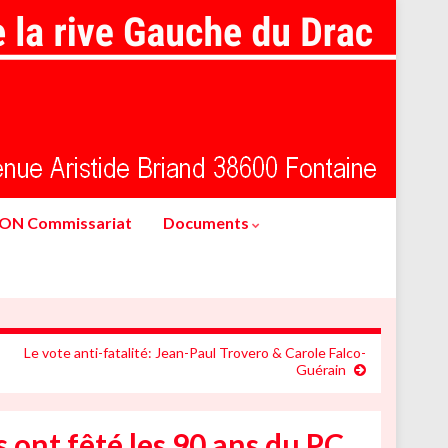
ION Commissariat
Documents
Le vote anti-fatalité: Jean-Paul Trovero & Carole Falco-
Guérain
s ont fêté les 90 ans du PC