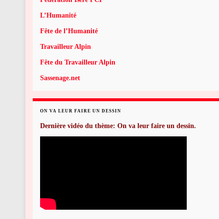
L’Humanité
Fête de l’Humanité
Travailleur Alpin
Fête du Travailleur Alpin
Sassenage.net
ON VA LEUR FAIRE UN DESSIN
Dernière vidéo du thème: On va leur faire un dessin.