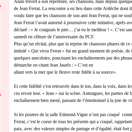
Alain Hivert a son répertoire, ses chansons, mais depuis quelqu
de Jean Ferrat. La rencontre a eu lieu dans cette Ardèche dont 
voulu faire que les chansons de son ami Jean Ferrat, qui ne souha
Jean Ferrat l’avait autorisé à poursuivre cette initiative, après av
déclaré : « Je craignais le pire… j’ai eu le meilleur ! ». C’est s
samedi en clôture de l’anniversaire du PCF.
Plus qu’un récital, plus que la reprise de chansons phares de c
intitulé « Qui vivra Ferrat » fut un grand moment de poésie, de f
quelques anecdotes, ponctuant les enchaînements par des phrases
démarche en citant Jean Jaurès : « C’est en
allant vers la mer que le fleuve reste fidèle à sa source».
Et cette fidélité s’est retrouvée dans le ton, dans la voix, dans
cru revoir leur. « Jean » sur la scène. Antraigues, les parties de
enchaînement bien mené, passant de l’émotionnel à la joie de viv
Si les poutres de la salle Edmond-Vigne n’ont pas craqué comm
Ferrat, c’est le coeur de tous les présents qui a craqué, rappe
paix, avec des valeurs simples de partage et d’égalité, était for