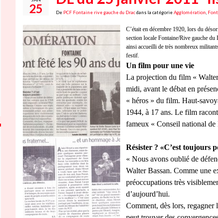
25
De
PCF Fontaine rive gauche du Drac
dans la catégorie
Agglomération
,
Font
C’était en décembre 1920, lors du désorm
section locale Fontaine/Rive gauche du 
ainsi accueilli de très nombreux milita
festif.
Un film pour une vie
La projection du film « Walter,
midi, avant le débat en présen
« héros » du film. Haut-savoy
1944, à 17 ans. Le film racont
fameux « Conseil national de l
Résister ? «C’est toujours p
« Nous avons oublié de défen
Walter Bassan. Comme une ex
préoccupations très visibleme
d’aujourd’hui.
Comment, dès lors, regagner l
peut trouver des convergences e