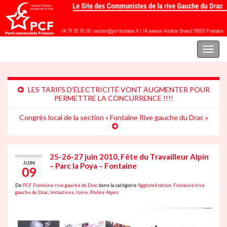
Parti communiste français | Section Fontaine rive gauche du Drac
Toggl
naviga
LES TARIFS D’ÉLECTRICITÉ VONT AUGMENTER POUR
PERMETTRE LA CONCURRENCE !!!!
Congrès local de la section « Fontaine Rive gauche du Drac »
25-26-27 juin 2010, Fête du Travailleur Alpin
JUIN
– Parc la Poya – Fontaine
09
De
PCF Fontaine rive gauche du Drac
dans la catégorie
Agglomération
,
Fontaine/rive
gauche du Drac
,
Initiatives
,
Isère
,
Rhône Alpes