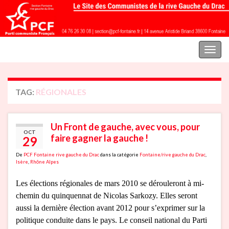
Parti communiste français | Section Fontaine rive gauche du Drac
Toggl
naviga
TAG:
RÉGIONALES
Un Front de gauche, avec vous, pour
OCT
faire gagner la gauche !
29
De
PCF Fontaine rive gauche du Drac
dans la catégorie
Fontaine/rive gauche du Drac
,
Isère
,
Rhône Alpes
Les élections régionales de mars 2010 se dérouleront à mi-
chemin du quinquennat de Nicolas Sarkozy. Elles seront
aussi la dernière élection avant 2012 pour s’exprimer sur la
politique conduite dans le pays. Le conseil national du Parti