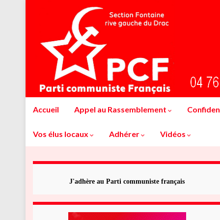
Accueil
Appel au Rassemblement
Confident
Vos élus locaux
Adhérer
Vidéos
J'adhère au Parti communiste français