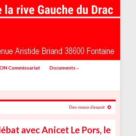
ION Commissariat
Documents
Des voeux d’espoir
ébat avec Anicet Le Pors, le