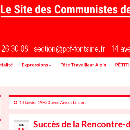
ialité
Expressions
Fête Travailleur Alpin
PÉTIT
14 janvier 19H30 avec Anicet Le pors
Succès de la Rencontre-d
JAN