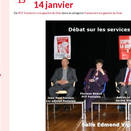
15
14 janvier
De
PCF Fontaine rive gauche du Drac
dans la catégorie
Fontaine/rive gauche du Drac