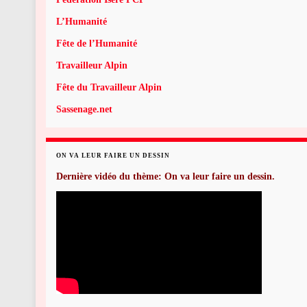
L’Humanité
Fête de l’Humanité
Travailleur Alpin
Fête du Travailleur Alpin
Sassenage.net
ON VA LEUR FAIRE UN DESSIN
Dernière vidéo du thème: On va leur faire un dessin.