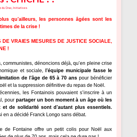
e du Drac
,
Initiatives
plus qu’ailleurs, les personnes âgées sont les
times de la crise !
DE VRAIES MESURES DE JUSTICE SOCIALE,
NE !
, communistes, dénoncions déjà, qu’en pleine crise
onomique et sociale,
l’équipe municipale fasse le
imitation de l’âge de 65 à 70 ans
pour bénéficier
oël et la suppression définitive du repas de Noël.
cennies, les Fontainois pouvaient s’inscrire à un
al, pour
partager un bon moment à un âge où les
 et de solidarité sont d’autant plus essentiels.
insi en a décidé Franck Longo sans débat.
lle de Fontaine offre un petit colis pour Noël aux
es de plus de 70 ans, mais cela ne dure pas !