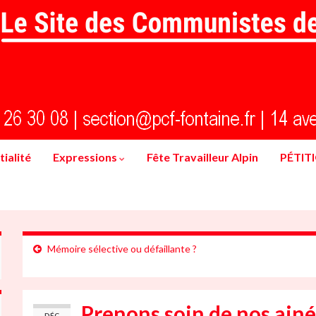
ialité
Expressions
Fête Travailleur Alpin
PÉTIT
Mémoire sélective ou défaillante ?
Prenons soin de nos ainé
DÉC