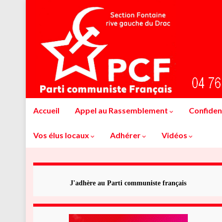
Accueil
Appel au Rassemblement
Confident
Vos élus locaux
Adhérer
Vidéos
J'adhère au Parti communiste français