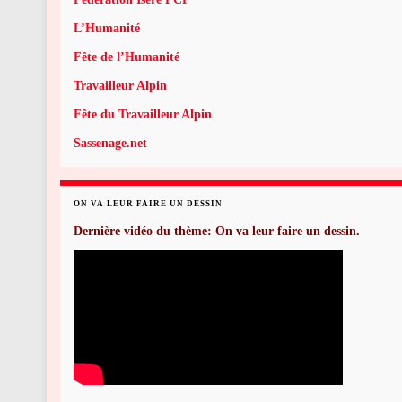
L’Humanité
Fête de l’Humanité
Travailleur Alpin
Fête du Travailleur Alpin
Sassenage.net
ON VA LEUR FAIRE UN DESSIN
Dernière vidéo du thème: On va leur faire un dessin.