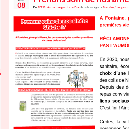
08
De
PCF Fontaine rive gauche du Drac
dans la catégorie
Fontaine/rive gauch
A Fontaine, 
premières vic
RÉCLAMONS 
PAS L’AUMÔ
En 2020, nous
sanitaire, éc
choix d’une l
des colis de N
Depuis des dé
repas convivi
liens sociaux
C’est fini ! A
Certes, la vi
personnes âgé