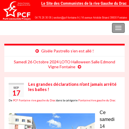
Parti communiste français | Section Fontaine rive gauche du Drac
Toggl
naviga
Gisèle Pastrello s’en est allé !
Samedi 26 Octobre 2024 LOTO Halloween Salle Edmond
Vigne Fontaine
Les grandes déclarations n’ont jamais arrêté
SEP
les balles !
17
De
PCF Fontaine rive gauche du Drac
dans la catégorie
Fontaine/rive gauche du Drac
Ce
samedi
14