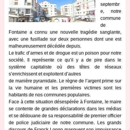
septembr
e, notre
commune
de
Fontaine a connu une nouvelle tragédie sanglante,
avec une fusillade sur deux personnes dont une est
malheureusement décédée depuis.
Le trafic d’armes et de drogue est un poison pour notre
société. Il représente ce qu’il y a de
pire dans le
système capitaliste où des têtes de réseaux
s’enrichissent et exploitent d’autres
de manière pyramidale. Le règne de l’argent prime sur
la vie humaine et les premières victimes
sont les
habitants de nos communes populaires.
Face à cette situation désespérée à Fontaine, le maire
se contente de grandes déclarations
dans les médias
et se dédouane de sa responsabilité de premier officier
de police judiciaire de
notre commune. Les grands
discours de Franck Longo masquent son impuissance