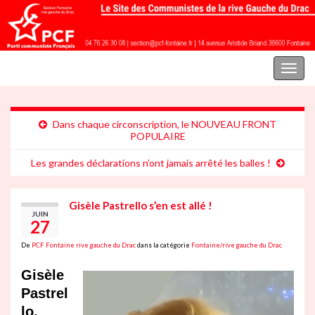
Parti communiste français | Section Fontaine rive gauche du Drac
Toggl
naviga
Dans chaque circonscription, le NOUVEAU FRONT
POPULAIRE
Les grandes déclarations n’ont jamais arrêté les balles !
Gisèle Pastrello s’en est allé !
JUIN
27
De
PCF Fontaine rive gauche du Drac
dans la catégorie
Fontaine/rive gauche du Drac
Gisèle
Pastrel
lo,