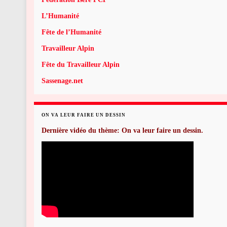
L’Humanité
Fête de l’Humanité
Travailleur Alpin
Fête du Travailleur Alpin
Sassenage.net
ON VA LEUR FAIRE UN DESSIN
Dernière vidéo du thème: On va leur faire un dessin.