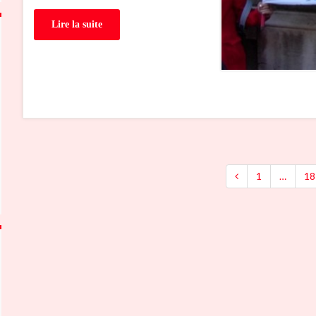
Lire la suite
1
…
18