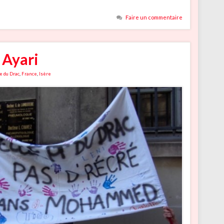
Faire un commentaire
e Ayari
e du Drac
,
France
,
Isère