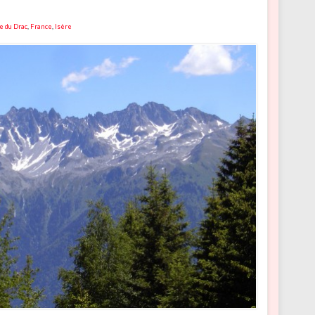
e du Drac
,
France
,
Isère