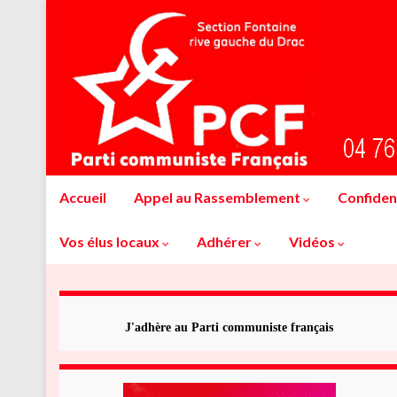
Accueil
Appel au Rassemblement
Confident
Vos élus locaux
Adhérer
Vidéos
J'adhère au Parti communiste français