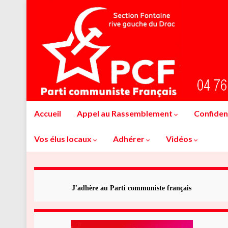
Accueil
Appel au Rassemblement
Confident
Vos élus locaux
Adhérer
Vidéos
J'adhère au Parti communiste français