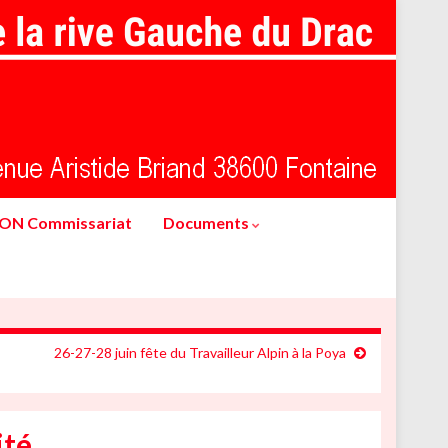
ION Commissariat
Documents
26-27-28 juin fête du Travailleur Alpin à la Poya
ité