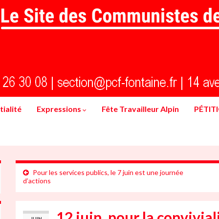
ialité
Expressions
Fête Travailleur Alpin
PÉTIT
Pour les services publics, le 7 juin est une journée
d’actions
12 juin, pour la convivial
JUIN