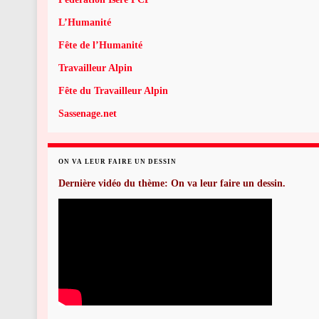
L’Humanité
Fête de l’Humanité
Travailleur Alpin
Fête du Travailleur Alpin
Sassenage.net
ON VA LEUR FAIRE UN DESSIN
Dernière vidéo du thème: On va leur faire un dessin.