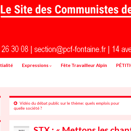
ialité
Expressions
Fête Travailleur Alpin
PÉTIT
Vidéo du débat public sur le thème: quels emplois pour
quelle société ?
STX : « Mettons les chan
MAI