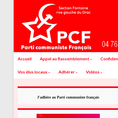
Accueil
Appel au Rassemblement
Confident
Vos élus locaux
Adhérer
Vidéos
J'adhère au Parti communiste français