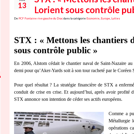
13
Lorient sous contrôle pub
De
PCF Fontaine rive gauche du Drac
dans la catégorie
Economie
,
Europe
,
Luttes
STX : « Mettons les chantiers d
sous contrôle public »
En 2006, Alstom cédait le chantier naval de Saint-Nazaire au 
demi pour qu’Aker-Yards soit à son tour racheté par le Coréen
Pour quel résultat ? La stratégie financière de STX a enferm
conduit de crise en crise. Et aujourd’hui, après avoir profité d
STX annonce son intention de céder ses actifs européens.
Comme a pu l
Métallurgie 
opérations ca