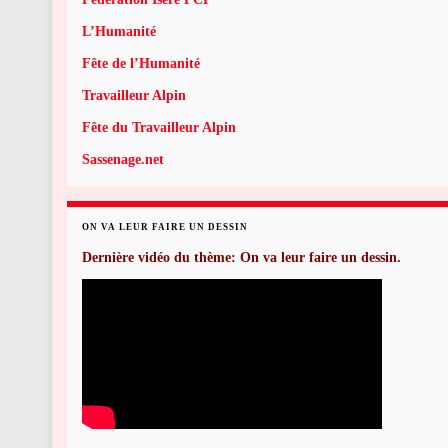
L’Humanité
Fête de l’Humanité
Travailleur Alpin
Fête du Travailleur Alpin
Sassenage.net
ON VA LEUR FAIRE UN DESSIN
Dernière vidéo du thème: On va leur faire un dessin.