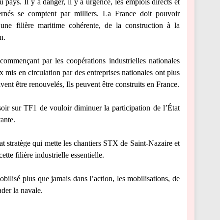
u pays. Il y a danger, il y a urgence, les emplois directs et
ernés se comptent par milliers. La France doit pouvoir
une filière maritime cohérente, de la construction à la
n.
commençant par les coopérations industrielles nationales
 mis en circulation par des entreprises nationales ont plus
ivent être renouvelés, Ils peuvent être construits en France.
ir sur TF1 de vouloir diminuer la participation de l’État
tante.
État stratège qui mette les chantiers STX de Saint-Nazaire et
te filière industrielle essentielle.
obilisé plus que jamais dans l’action, les mobilisations, de
der la navale.