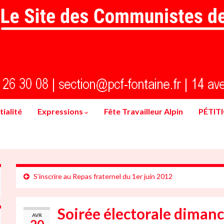
ialité
Expressions
Fête Travailleur Alpin
PÉTIT
S’inscrire au Repas fraternel du 1er juin 2012
Soirée électorale dimanc
AVR