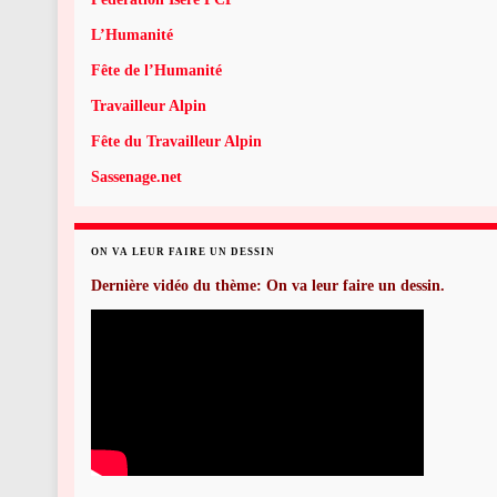
L’Humanité
Fête de l’Humanité
Travailleur Alpin
Fête du Travailleur Alpin
Sassenage.net
ON VA LEUR FAIRE UN DESSIN
Dernière vidéo du thème: On va leur faire un dessin.