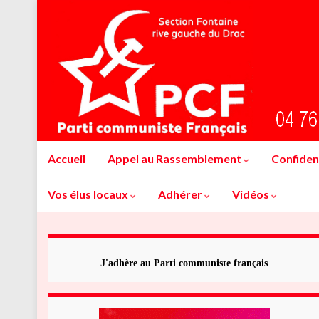
Accueil
Appel au Rassemblement
Confident
Vos élus locaux
Adhérer
Vidéos
J'adhère au Parti communiste français