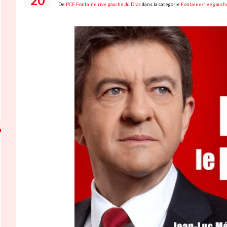
20
De
PCF Fontaine rive gauche du Drac
dans la catégorie
Fontaine/rive gauch