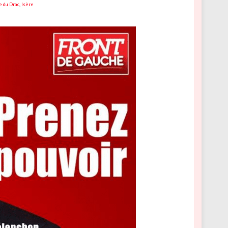
e du Drac
,
Isère