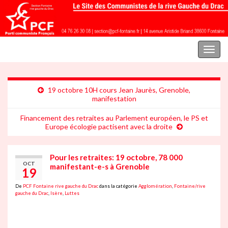
Parti communiste français | Section Fontaine rive gauche du Drac
Toggl
naviga
19 octobre 10H cours Jean Jaurès, Grenoble,
manifestation
Financement des retraites au Parlement européen, le PS et
Europe écologie pactisent avec la droite
Pour les retraites: 19 octobre, 78 000
OCT
manifestant-e-s à Grenoble
19
De
PCF Fontaine rive gauche du Drac
dans la catégorie
Agglomération
,
Fontaine/rive
gauche du Drac
,
Isère
,
Luttes