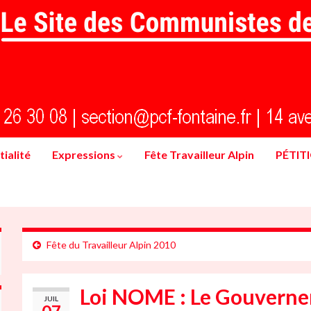
ialité
Expressions
Fête Travailleur Alpin
PÉTIT
Fête du Travailleur Alpin 2010
Loi NOME : Le Gouvernem
JUIL