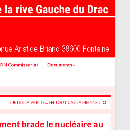
ION Commissariat
Documents
« JE DIS LA VERITE… EN TOUT CAS LA MIENNE »
ent brade le nucléaire au