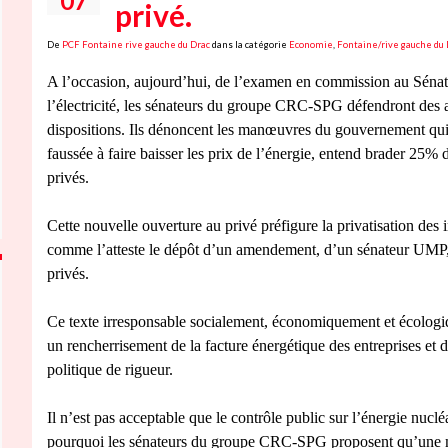
07
privé.
De
PCF Fontaine rive gauche du Drac
dans la catégorie
Economie
,
Fontaine/rive gauche du 
A l’occasion, aujourd’hui, de l’examen en commission au Sénat,
l’électricité, les sénateurs du groupe CRC-SPG défendront des
dispositions. Ils dénoncent les manœuvres du gouvernement qui,
faussée à faire baisser les prix de l’énergie, entend brader 25%
privés.
Cette nouvelle ouverture au privé préfigure la privatisation des i
comme l’atteste le dépôt d’un amendement, d’un sénateur UMP,
privés.
Ce texte irresponsable socialement, économiquement et écologique
un rencherrisement de la facture énergétique des entreprises et
politique de rigueur.
Il n’est pas acceptable que le contrôle public sur l’énergie nucl
pourquoi les sénateurs du groupe CRC-SPG proposent qu’une mot