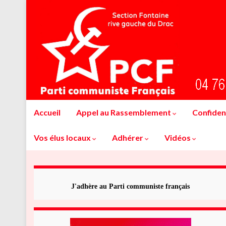
Accueil
Appel au Rassemblement
Confident
Vos élus locaux
Adhérer
Vidéos
J'adhère au Parti communiste français