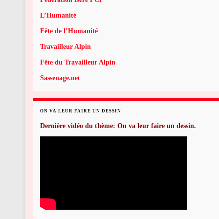
L’Humanité
Fête de l’Humanité
Travailleur Alpin
Fête du Travailleur Alpin
Sassenage.net
ON VA LEUR FAIRE UN DESSIN
Dernière vidéo du thème: On va leur faire un dessin.