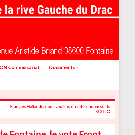
ION Commissariat
Documents
François Hollande, nous voulons un référendum sur le
TSCG
de Fontaine, le vote Front