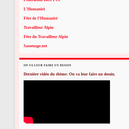
L’Humanité
Fête de l’Humanité
Travailleur Alpin
Fête du Travailleur Alpin
Sassenage.net
ON VA LEUR FAIRE UN DESSIN
Dernière vidéo du thème: On va leur faire un dessin.