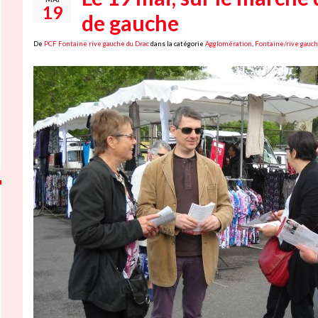
19
de gauche
De
PCF Fontaine rive gauche du Drac
dans la catégorie
Agglomération
,
Fontaine/rive gauch