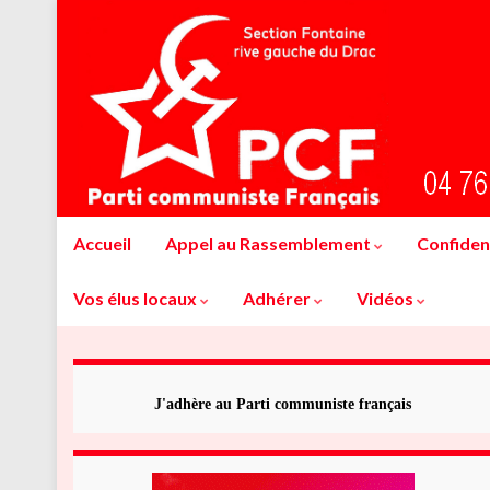
Accueil
Appel au Rassemblement
Confident
Vos élus locaux
Adhérer
Vidéos
J'adhère au Parti communiste français