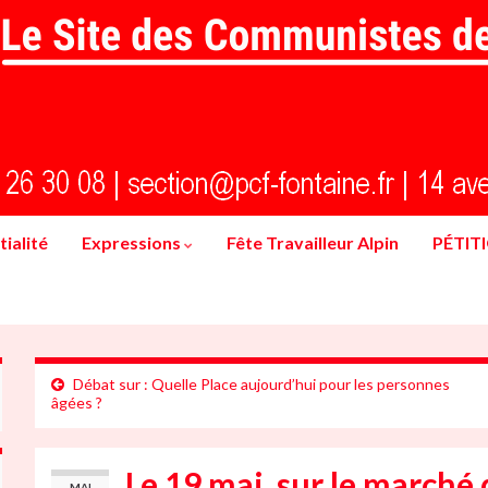
ialité
Expressions
Fête Travailleur Alpin
PÉTIT
Débat sur : Quelle Place aujourd’hui pour les personnes
âgées ?
Le 19 mai, sur le marché 
MAI