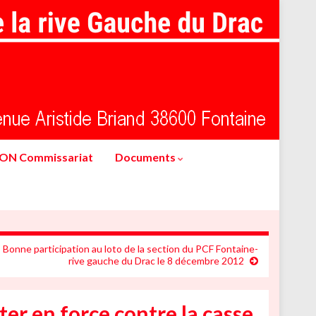
ION Commissariat
Documents
Bonne participation au loto de la section du PCF Fontaine-
rive gauche du Drac le 8 décembre 2012
er en force contre la casse