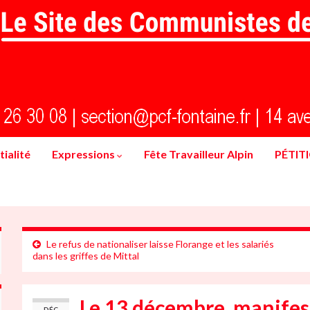
ialité
Expressions
Fête Travailleur Alpin
PÉTIT
Le refus de nationaliser laisse Florange et les salariés
dans les griffes de Mittal
Le 13 décembre, manifest
DÉC