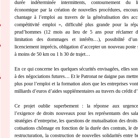
durée indéterminée intermittents, contournement du li
économique par la création de nouvelles procédures, encou
chantage à l’emploi au travers de la généralisation des acc
compétitivité emploi », difficulté plus grande pour la rép
prud’hommes (12 mois au lieu de 5 ans pour réclamer des
limitation des dommages et intérêts…), possibilité d’u
licenciement imprécis, obligation d’accepter un nouveau poste s’
à moins de 50 km ou 1 h 30 de trajet…
En ce qui concerne les quelques sécurités envisagées, elles so
à des négociations futures… Et le Patronat ne daigne pas mettr
plus pour l’emploi et la formation alors que les entreprises von
milliards d’euros d’aides supplémentaires au travers du crédit d
Ce projet oublie superbement : la réponse aux urgences
l’exigence de droits nouveaux pour les représentants des sala
stratégies d’entreprise, les questions de mutualisation des droits
cotisations chômage en fonction de la durée des contrats, le dro
restructuration, la construction de nouvelles solidarités entre b