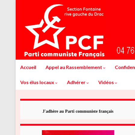
Accueil
Appel au Rassemblement
Confident
Vos élus locaux
Adhérer
Vidéos
J'adhère au Parti communiste français