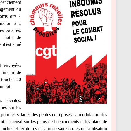
cenciement
ragement du
ords dits «
aration aux
 salaires,
n motif de
il est situé
nt renvoyées
e un euro de
t toucher 20
’impôt.
 sociales,
riés sur les
 pour les salariés des petites entreprises, la modulation des
it suspensif sur les plans de licenciements et les plans de
ranches et territoires et la nécessaire co-responsabilisation