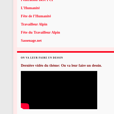
L’Humanité
Fête de l’Humanité
Travailleur Alpin
Fête du Travailleur Alpin
Sassenage.net
ON VA LEUR FAIRE UN DESSIN
Dernière vidéo du thème: On va leur faire un dessin.