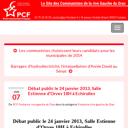
Parti communiste français | Section Fontaine rive gauche du Drac
Toggl
naviga
Les communistes choisissent leurs candidats pour les
municipales de 2014
Barrages d’hydroélectricité, l’interpellation d’Annie David au
Sénat
Débat public le 24 janvier 2013, Salle
JAN
Estienne d’Orves 18H à Echirolles
07
De
PCF Fontaine rive gauche du Drac
dans la catégorie
Fontaine/rive gauche du Drac
Débat public le 24 janvier 2013, Salle Estienne
d’Orves 18H à Echirolles