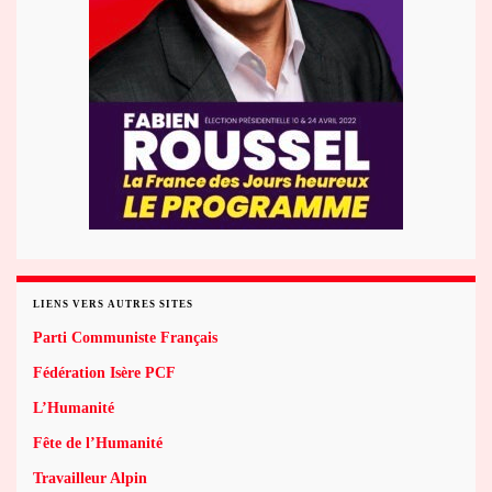
LIENS VERS AUTRES SITES
Parti Communiste Français
Fédération Isère PCF
L’Humanité
Fête de l’Humanité
Travailleur Alpin