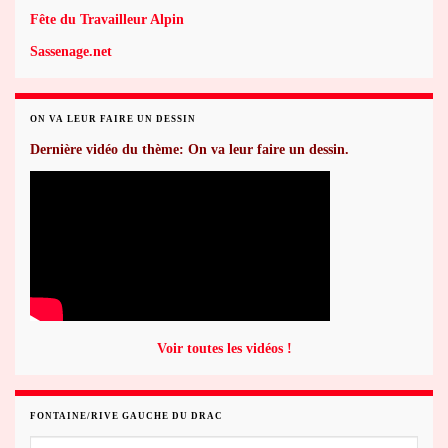
Fête du Travailleur Alpin
Sassenage.net
ON VA LEUR FAIRE UN DESSIN
Dernière vidéo du thème: On va leur faire un dessin.
Voir toutes les vidéos !
FONTAINE/RIVE GAUCHE DU DRAC
Fontaine/rive gauche du Drac