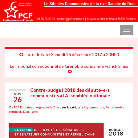
Parti communiste français | Section Fontaine rive gauche du Drac
Toggl
naviga
Loto de Noël Samedi 16 décembre 2017 à 20H00
Le Tribunal correctionnel de Grenoble condamne Franck Sinisi
Contre-budget 2018 des député-e-s
NOV
communistes à l’Assemblée nationale
26
De
PCF Fontaine rive gauche du Drac
dans la catégorie
Agglomération
,
Fontaine/rive
gauche du Drac
,
Isère