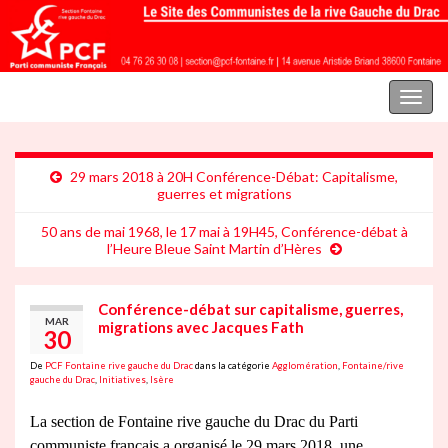
Parti communiste français | Section Fontaine rive gauche du Drac
Toggl
naviga
29 mars 2018 à 20H Conférence-Débat: Capitalisme,
guerres et migrations
50 ans de mai 1968, le 17 mai à 19H45, Conférence-débat à
l’Heure Bleue Saint Martin d’Hères
Conférence-débat sur capitalisme, guerres,
MAR
migrations avec Jacques Fath
30
De
PCF Fontaine rive gauche du Drac
dans la catégorie
Agglomération
,
Fontaine/rive
gauche du Drac
,
Initiatives
,
Isère
La section de Fontaine rive gauche du Drac du Parti
communiste français a organisé le 29 mars 2018, une