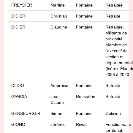
FREYDIER
Martine
Fontaine
Retraitée
DIDIER
Christian
Fontaine
Retraité
DIDIER
Claudine
Fontaine
Retraitée.
Militante de
proximité.
Membre de
l’exécutif de
section et
départemental
(Isère). Élue d
2008 à 2020.
DI DIO
Ambroise
Fontaine
Retraité
GARCIA
Jean-
Roussillon
Retraité
Claude
GENSBURGER
Simon
Fontaine
Opticien
GIONO
Jérémie
Rives
Fonctionnaire
territorial,