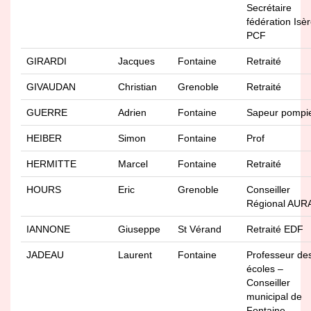
Secrétaire
fédération Isè
PCF
GIRARDI
Jacques
Fontaine
Retraité
GIVAUDAN
Christian
Grenoble
Retraité
GUERRE
Adrien
Fontaine
Sapeur pompi
HEIBER
Simon
Fontaine
Prof
HERMITTE
Marcel
Fontaine
Retraité
HOURS
Eric
Grenoble
Conseiller
Régional AUR
IANNONE
Giuseppe
St Vérand
Retraité EDF
JADEAU
Laurent
Fontaine
Professeur de
écoles –
Conseiller
municipal de
Fontaine