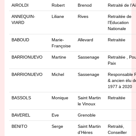
AIROLDI
Robert
Brenod
Retraité de l’A
ANNEQUIN-
Liliane
Rives
Retraitée de
VIARD
l’Education
Nationale
BABOUD
Marie-
Allevard
Retraitée
Françoise
BARRIONUEVO
Martine
Sassenage
Retraitée , Pou
Paix
BARRIONUEVO
Michel
Sassenage
Responsable 
& ancien élu d
1977 à 2020
BASSOLS
Monique
Saint Martin
Retraitée
le Vinoux
BAVEREL
Eve
Grenoble
BENITO
Serge
Saint Martin
Retraité,
d’Hères
Conseiller