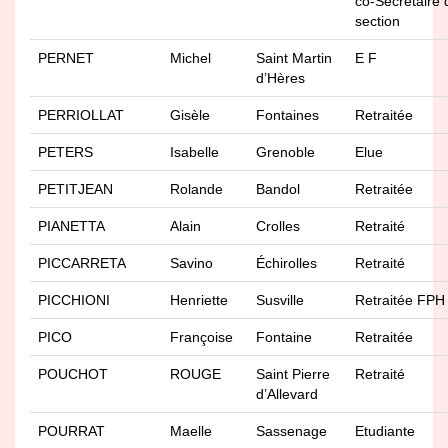
co-Secrétaire 
section
PERNET
Michel
Saint Martin
E F
d’Hères
PERRIOLLAT
Gisèle
Fontaines
Retraitée
PETERS
Isabelle
Grenoble
Elue
PETITJEAN
Rolande
Bandol
Retraitée
PIANETTA
Alain
Crolles
Retraité
PICCARRETA
Savino
Échirolles
Retraité
PICCHIONI
Henriette
Susville
Retraitée FPH
PICO
Françoise
Fontaine
Retraitée
POUCHOT
ROUGE
Saint Pierre
Retraité
d’Allevard
POURRAT
Maelle
Sassenage
Etudiante