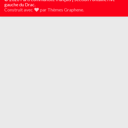
gauche du Drac.
Construit avec
par
Thèmes Graphene
.