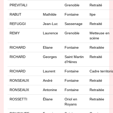
PREVITALI
Grenoble
Retraité
RABUT
Mathilde
Fontaine
Itpe
REFUGGI
Jean-Luc
Sassenage
Retraité
REMY
Laurence
Grenoble
Metteuse en
scène
RICHARD
Eliane
Fontaine
Retraitée
RICHARD
Georges
Saint Martin
Retraité
d’Hères
RICHARD
Laurent
Fontaine
Cadre territori
RONSEAUX
André
Fontaine
Retraité
RONSEAUX
Antonine
Fontaine
Retraitée
ROSSETTI
Éliane
Oriol en
Retraitée
Royans