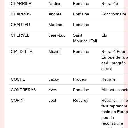
CHARRIER
Nadine
Fontaine
Retraitée
CHARROS
Andrée
Fontaine
Fonctionnaire
CHARTER
Martine
Fontaine
CHERVEL
Jean-Luc
Saint
Élu
Maurice l’Exil
CIALDELLA
Michel
Fontaine
Retraité Pour 
Europe de la p
et du progrès
social
COCHE
Jacky
Froges
Retraité
CONTRERAS
Yves
Fontaine
Militant associa
COPIN
Joël
Rouvroy
Retraité – Il n
faut reprendre
main en Euro
pour la
reconstruire