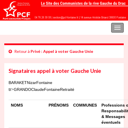
Parti communiste français | Section Fontaine rive gauche du Drac
Toggl
naviga
Retour à
Privé : Appel à voter Gauche Unie
Signataires appel à voter Gauche Unie
BARAKET
Nizar
Fontaine
tr>
GRANDO
Claude
Fontaine
Retraité
NOMS
PRÉNOMS
COMMUNES
Professions 
Responsabili
& Messages
éventuels