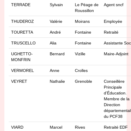
TERRADE
Sylvain
Le Péage de
Agent sncf
Roussillon
THUDEROZ
Valérie
Moirans
Employée
TOURETTA
André
Fontaine
Retraité
TRUSCELLO
Alia
Fontaine
Assistante Soc
UGHETTO-
Bernard
Vizille
Maire-Adjoint
MONFRIN
VERMOREL
Anne
Crolles
VEYRET
Nathalie
Grenoble
Conseillère
Principale
d’Éducation.
Membre de la
Direction
départemental
du PCF38
VIARD
Marcel
Rives
Retraité EDF