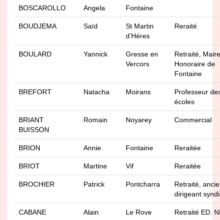
BOSCAROLLO
Angela
Fontaine
BOUDJEMA
Saïd
St Martin
Reraité
d’Héres
BOULARD
Yannick
Gresse en
Retraité, Mair
Vercors
Honoraire de
Fontaine
BREFORT
Natacha
Moirans
Professeur de
écoles
BRIANT
Romain
Noyarey
Commercial
BUISSON
BRION
Annie
Fontaine
Reraitée
BRIOT
Martine
Vif
Reraitée
BROCHIER
Patrick
Pontcharra
Retraité, anci
dirigeant syndi
CABANE
Alain
Le Rove
Retraité ED. N