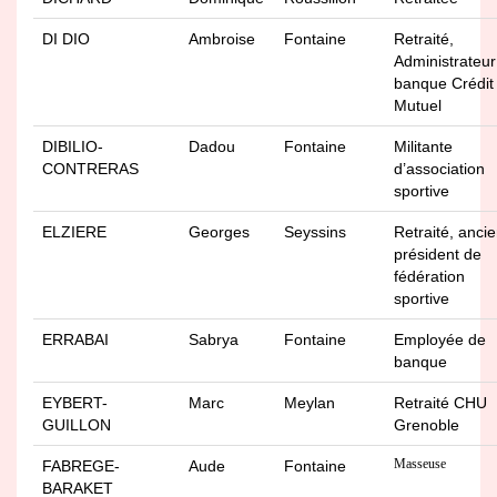
DI DIO
Ambroise
Fontaine
Retraité,
Administrateur
banque Crédit
Mutuel
DIBILIO-
Dadou
Fontaine
Militante
CONTRERAS
d’association
sportive
ELZIERE
Georges
Seyssins
Retraité, anci
président de
fédération
sportive
ERRABAI
Sabrya
Fontaine
Employée de
banque
EYBERT-
Marc
Meylan
Retraité CHU
GUILLON
Grenoble
Masseuse
FABREGE-
Aude
Fontaine
BARAKET