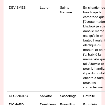
DEVISMES
Laurent
Sainte-
En situation d
Gemme
handicap- la
camarade que
j’écoute mad
khallouk je sui
dans le même
cas qu’elle en
fauteuil roulan
électique ou
manuel et en 
j’ai habité la
même ville qu
toi, Alforvile et
pour le handic
il y a du boulot
encore à faire,
peux me
contacter merc
DI CANDIDO
Salvator
Sassenage
Retraité
DICHARD
Dominique
Roussillon
Retraitée