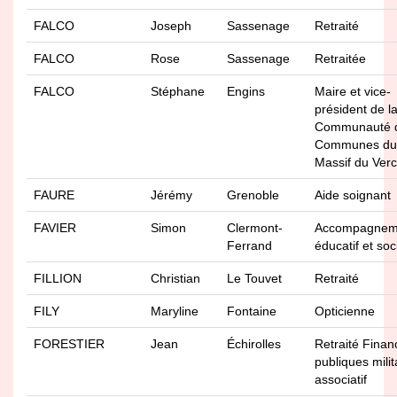
FALCO
Joseph
Sassenage
Retraité
FALCO
Rose
Sassenage
Retraitée
FALCO
Stéphane
Engins
Maire et vice-
président de l
Communauté 
Communes du
Massif du Ver
FAURE
Jérémy
Grenoble
Aide soignant
FAVIER
Simon
Clermont-
Accompagnem
Ferrand
éducatif et soc
FILLION
Christian
Le Touvet
Retraité
FILY
Maryline
Fontaine
Opticienne
FORESTIER
Jean
Échirolles
Retraité Finan
publiques milit
associatif