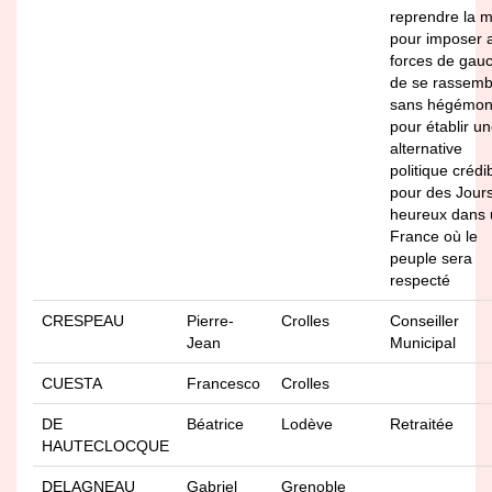
reprendre la 
pour imposer 
forces de gau
de se rassemb
sans hégémon
pour établir u
alternative
politique crédi
pour des Jour
heureux dans
France où le
peuple sera
respecté
CRESPEAU
Pierre-
Crolles
Conseiller
Jean
Municipal
CUESTA
Francesco
Crolles
DE
Béatrice
Lodève
Retraitée
HAUTECLOCQUE
DELAGNEAU
Gabriel
Grenoble