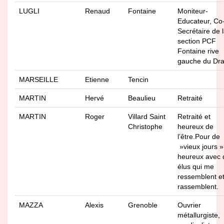
LUGLI
Renaud
Fontaine
Moniteur-
Educateur, Co
Secrétaire de 
section PCF
Fontaine rive
gauche du Dr
MARSEILLE
Etienne
Tencin
MARTIN
Hervé
Beaulieu
Retraité
MARTIN
Roger
Villard Saint
Retraité et
Christophe
heureux de
l’être.Pour de
»vieux jours »
heureux avec 
élus qui me
ressemblent e
rassemblent.
MAZZA
Alexis
Grenoble
Ouvrier
métallurgiste,