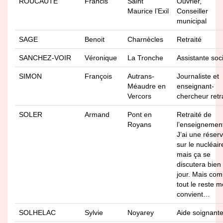
ROUCAUTE
Francis
Saint
Ouvrier,
Maurice l’Exil
Conseiller
municipal
SAGE
Benoit
Charnècles
Retraité
SANCHEZ-VOIR
Véronique
La Tronche
Assistante soc
SIMON
François
Autrans-
Journaliste et
Méaudre en
enseignant-
Vercors
chercheur retr
SOLER
Armand
Pont en
Retraité de
Royans
l’enseignemen
J’ai une réser
sur le nucléair
mais ça se
discutera bien
jour. Mais co
tout le reste m
convient…
SOLHELAC
Sylvie
Noyarey
Aide soignant