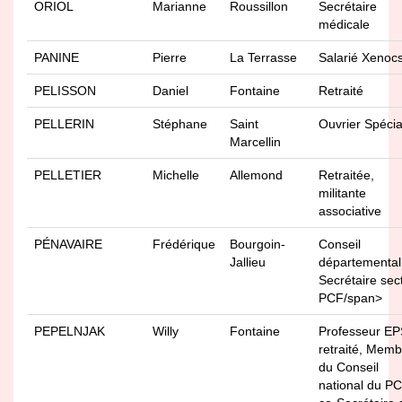
ORIOL
Marianne
Roussillon
Secrétaire
médicale
PANINE
Pierre
La Terrasse
Salarié Xenoc
PELISSON
Daniel
Fontaine
Retraité
PELLERIN
Stéphane
Saint
Ouvrier Spécia
Marcellin
PELLETIER
Michelle
Allemond
Retraitée,
militante
associative
PÉNAVAIRE
Frédérique
Bourgoin-
Conseil
Jallieu
départemental
Secrétaire sec
PCF/span>
PEPELNJAK
Willy
Fontaine
Professeur EP
retraité, Memb
du Conseil
national du PC