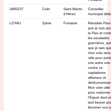
JARGOT
Colin
Saint Martin
Conseiller
d’Hères
municipal dél
LOYAU
Sylvie
Fontaine
Retraitée Parc
que je suis po
la Paix et cont
les escalades
guerrières, pa
que je sais qu
mon vote sera
utile pour port
une autre voix
contre ce
capitalisme
affameur et
déshumanisan
Mon vote utile
pour redonner
l’Espoir dont o
tant besoin po
illuminer nos v