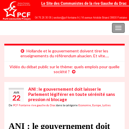
Parti communiste français | Section Fontaine rive gauche du Drac
Toggl
naviga
Hollande et le gouvernement doivent tirer les
enseignements du référendum alsacien. Et vite….
Vidéo du débat public sur le thème: quels emplois pour quelle
société ?
ANI : le gouvernement doit laisser le
AVR
Parlement légiférer en toute sérénité sans
22
pression ni blocage
De
PCF Fontaine rive gauche du Drac
dans la catégorie
Economie
,
Europe
,
Luttes
ANI : le gouvernement doit