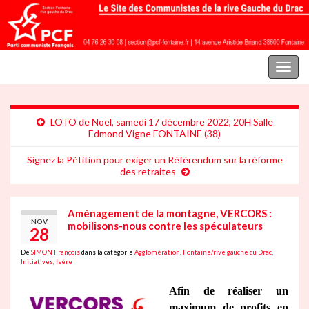
Parti communiste français | Section Fontaine rive gauche du Drac
Toggl
naviga
LOTO de Noël, samedi 17 décembre 2022, 20H Salle
Edmond Vigne FONTAINE (38)
Signez la Pétition pour exiger un Référendum sur la réforme
des retraites
Aménagement de la montagne, VERCORS :
NOV
mobilisons-nous contre les spéculateurs
28
De
SIMON François
dans la catégorie
Agglomération
,
Fontaine/rive gauche du Drac
,
Initiatives
,
Isère
Afin de réaliser un
maximum de profits en