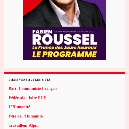
LIENS VERS AUTRES SITES
Parti Communiste Français
Fédération Isère PCF
L’Humanité
Fête de l’Humanité
Travailleur Alpin