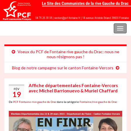
Parti communiste français | Section Fontaine rive gauche du Drac
Toggl
naviga
Voeux du PCF de Fontaine rive gauche du Drac: nous ne
nous résignons pas !
Blog de notre campagne sur le canton Fontaine-Vercors
Affiche départementales Fontaine-Vercors
FÉV
avec Michel Barrionuevo & Muriel Chaffard
19
De
PCF Fontaine rive gauche du Drac
dans la catégorie
Fontaine/rive gauche du Drac