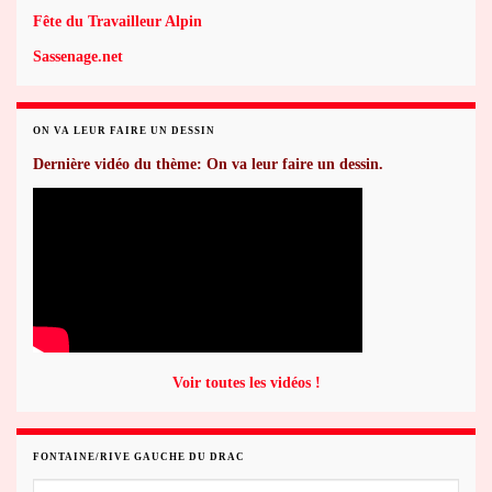
Fête du Travailleur Alpin
Sassenage.net
ON VA LEUR FAIRE UN DESSIN
Dernière vidéo du thème: On va leur faire un dessin.
Voir toutes les vidéos !
FONTAINE/RIVE GAUCHE DU DRAC
Fontaine/rive gauche du Drac